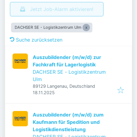
Jetzt Job-Alarm aktivieren!
DACHSER SE - Logistikzentrum Ulm
Suche zurücksetzen
Auszubildender (m/w/d) zur
Fachkraft für Lagerlogistik
DACHSER SE - Logistikzentrum
Ulm
89129 Langenau, Deutschland
Veröffentlicht
:
18.11.2025
Auszubildender (m/w/d) zum
Kaufmann für Spedition und
Logistikdienstleistung
DACHSER SE - Logistikzentrum