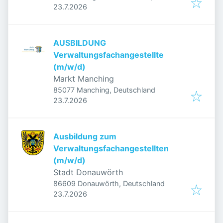
Veröffentlicht
:
Deutschland
23.7.2026
AUSBILDUNG
Verwaltungsfachangestellte
(m/w/d)
Markt Manching
85077 Manching, Deutschland
Veröffentlicht
:
23.7.2026
Ausbildung zum
Verwaltungsfachangestellten
(m/w/d)
Stadt Donauwörth
86609 Donauwörth, Deutschland
Veröffentlicht
:
23.7.2026