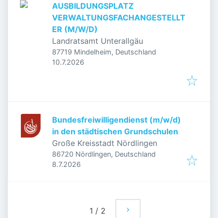
AUSBILDUNGSPLATZ
VERWALTUNGSFACHANGESTELLT
ER (M/W/D)
Landratsamt Unterallgäu
87719 Mindelheim, Deutschland
Veröffentlicht
:
10.7.2026
Bundesfreiwilligendienst (m/w/d)
in den städtischen Grundschulen
Große Kreisstadt Nördlingen
86720 Nördlingen, Deutschland
Veröffentlicht
:
8.7.2026
1
/
2