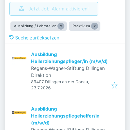
Jetzt Job-Alarm aktivieren!
Ausbildung / Lehrstellen
Praktikum
Suche zurücksetzen
Ausbildung
Heilerziehungspfleger/in (m/w/d)
Regens-Wagner-Stiftung Dillingen
Direktion
89407 Dillingen an der Donau,
Veröffentlicht
:
Deutschland
23.7.2026
Ausbildung
Heilerziehungspflegehelfer/in
(m/w/d)
Regens-Wagner-Stiftung Dillingen