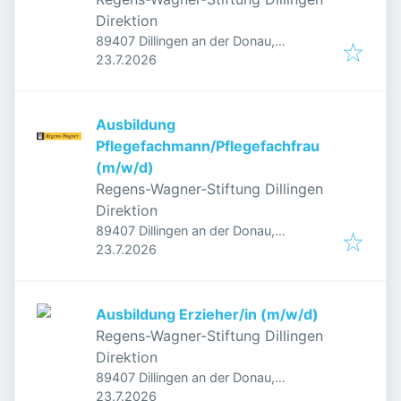
Direktion
89407 Dillingen an der Donau,
Veröffentlicht
:
Deutschland
23.7.2026
Ausbildung
Pflegefachmann/Pflegefachfrau
(m/w/d)
Regens-Wagner-Stiftung Dillingen
Direktion
89407 Dillingen an der Donau,
Veröffentlicht
:
Deutschland
23.7.2026
Ausbildung Erzieher/in (m/w/d)
Regens-Wagner-Stiftung Dillingen
Direktion
89407 Dillingen an der Donau,
Veröffentlicht
:
Deutschland
23.7.2026