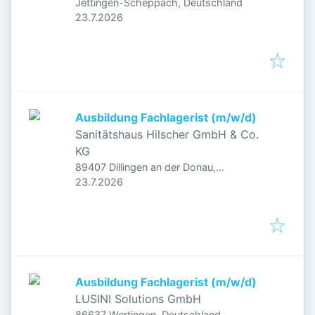
Jettingen-Scheppach, Deutschland
Veröffentlicht
:
23.7.2026
Ausbildung Fachlagerist (m/w/d)
Sanitätshaus Hilscher GmbH & Co.
KG
89407 Dillingen an der Donau,
Veröffentlicht
:
Deutschland
23.7.2026
Ausbildung Fachlagerist (m/w/d)
LUSINI Solutions GmbH
86637 Wertingen, Deutschland