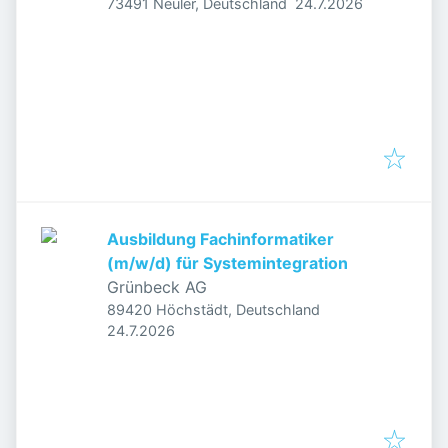
Veröffentlicht
:
73491 Neuler, Deutschland
24.7.2026
Ausbildung Fachinformatiker
(m/w/d) für Systemintegration
Grünbeck AG
89420 Höchstädt, Deutschland
Veröffentlicht
:
24.7.2026