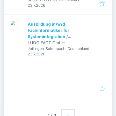
Veröffentlicht
:
23.7.2026
Ausbildung m/w/d
Fachinformatiker für
Systemintegration /
Anwendungsentwicklung
LUDO FACT GmbH
Jettingen-Scheppach, Deutschland
Veröffentlicht
:
23.7.2026
1
/
3