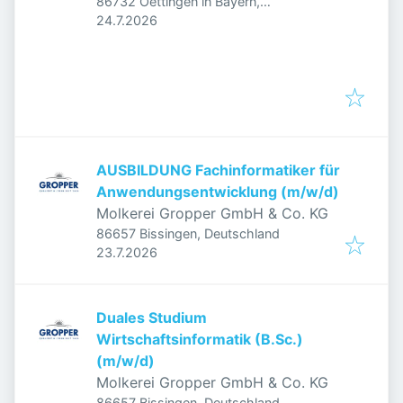
86732 Oettingen in Bayern,
Veröffentlicht
:
Deutschland
24.7.2026
AUSBILDUNG Fachinformatiker für
Anwendungsentwicklung (m/w/d)
Molkerei Gropper GmbH & Co. KG
86657 Bissingen, Deutschland
Veröffentlicht
:
23.7.2026
Duales Studium
Wirtschaftsinformatik (B.Sc.)
(m/w/d)
Molkerei Gropper GmbH & Co. KG
86657 Bissingen, Deutschland