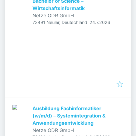
Bachelor of Science –
Wirtschaftsinformatik
Netze ODR GmbH
Veröffentlicht
:
73491 Neuler, Deutschland
24.7.2026
Ausbildung Fachinformatiker
(w/m/d) – Systemintegration &
Anwendungsentwicklung
Netze ODR GmbH