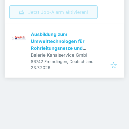
Jetzt Job-Alarm aktivieren!
Ausbildung zum
Umwelttechnologen für
Rohrleitungsnetze und
Industrieanlagen (m/w/d)
Baierle Kanalservice GmbH
86742 Fremdingen, Deutschland
Veröffentlicht
:
23.7.2026