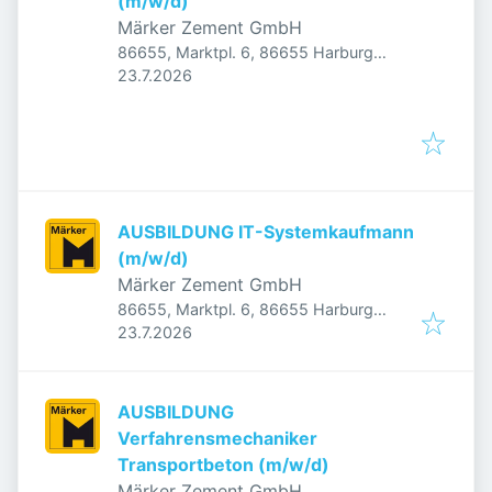
(m/w/d)
Märker Zement GmbH
86655, Marktpl. 6, 86655 Harburg
Veröffentlicht
:
(Schwaben), Deutschland
23.7.2026
AUSBILDUNG IT-Systemkaufmann
(m/w/d)
Märker Zement GmbH
86655, Marktpl. 6, 86655 Harburg
Veröffentlicht
:
(Schwaben), Deutschland
23.7.2026
AUSBILDUNG
Verfahrensmechaniker
Transportbeton (m/w/d)
Märker Zement GmbH