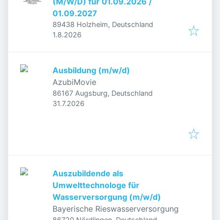
(M/W/D) für 01.09.2026 /
01.09.2027
89438 Holzheim, Deutschland
Veröffentlicht
:
1.8.2026
Ausbildung (m/w/d)
AzubiMovie
86167 Augsburg, Deutschland
Veröffentlicht
:
31.7.2026
Auszubildende als
Umwelttechnologe für
Wasserversorgung (m/w/d)
Bayerische Rieswasserversorgung
86720 Nördlingen, Deutschland