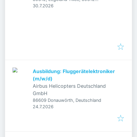
Veröffentlicht
:
Günzburg, Deutschland
30.7.2026
Ausbildung: Fluggerätelektroniker
(m/w/d)
Airbus Helicopters Deutschland
GmbH
86609 Donauwörth, Deutschland
Veröffentlicht
:
24.7.2026