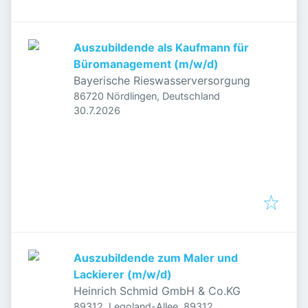
Auszubildende als Kaufmann für
Büromanagement (m/w/d)
Bayerische Rieswasserversorgung
86720 Nördlingen, Deutschland
Veröffentlicht
:
30.7.2026
Auszubildende zum Maler und
Lackierer (m/w/d)
Heinrich Schmid GmbH & Co.KG
89312, Legoland-Allee, 89312