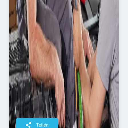
Dann starte jetzt durch – bei der Toni
Maurer GmbH & Co. KG in Türkheim.
Alle Infos gibt es hier!
Alles über Toni Maurer
Ettringer Straße 15

86842 Türkheim

Deutschland
Berufseinstieg
Teilen