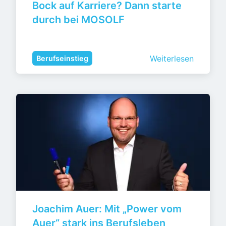
Bock auf Karriere? Dann starte 
durch bei MOSOLF
Weiterlesen
Berufseinstieg
Joachim Auer: Mit „Power vom 
Auer“ stark ins Berufsleben 