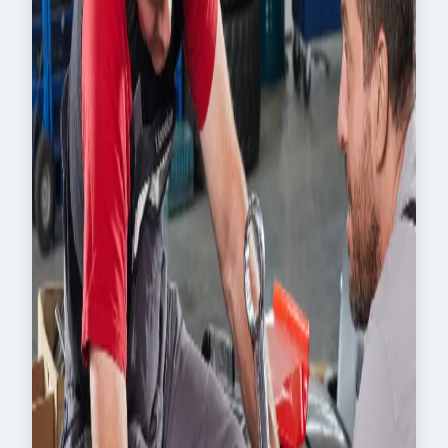
Abschluss als staatlich
anerkannter Kfz-
Servicetechniker
und anschließend der
Meisterprüfung
legst du in nur einem Jahr
obendrauf, wofür andere doppelt so lange
brauchen.
Das Beste daran:
Du verdienst schon
während der Ausbildung dein eigenes Geld
und arbeitest in einem Team, das dich
wirklich fördert. Bei Toni Maurer zählt, was
du kannst – nicht, wie viele Theoriescheine
du sammelst.
Fazit
: Abi + Auto ist die smarte Alternative
zum Studium – mit echten Karrierechancen,
einem Meistertitel in Rekordzeit und
Zukunft in einer Branche, die Macher
braucht.
Also: Abi in der Tasche?