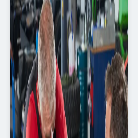
Jahren vom Schulabschluss zum
Kfz-
Technikermeister
– und das mit jeder
Menge Praxis-Power!
Als Partnerbetrieb von Abi + Auto bietet dir
Toni Maurer in Türkheim
die perfekte
Kombination aus
Hightech, Handwerk und
Karrierechancen
. Hier entstehen
Spezialfahrzeuge, die weltweit im Einsatz
sind – von MAN-Umbauten bis hin zu
echten Maßanfertigungen auf Rädern.
Tradition trifft hier auf Innovation – made im
Allgäu.
In den ersten
zwei Jahren
lernst du den
Beruf des
Kfz-Mechatronikers (m/w/d)
von Grund auf. Du schraubst, prüfst, tüftelst
– und arbeitest mit modernster Technik an
Fahrzeugen, die so individuell sind wie du.
Danach geht’s direkt weiter: Mit dem