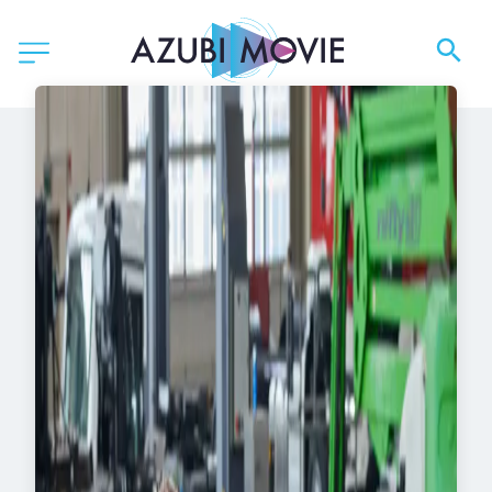
Toni Maurer GmbH & Co. KG
Blog
Berufseinstieg
Vom Abi direkt in die Karriere!
20.11.2025
●
TONI MAURER GMBH & CO KG
Vom Abi direkt in die
Karriere!
Du hast dein Abi in der Tasche, liebst
Technik und willst nicht jahrelang im
Hörsaal sitzen? Dann ist
Abi + Auto
genau
dein Weg! Das innovative
Ausbildungsprojekt der Kfz-Innung
München-Oberbayern bringt dich in nur drei