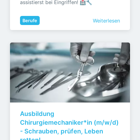
assistierst bei Eingriffen! 🏥🔧
Weiterlesen
Berufe
Ausbildung 
Chirurgiemechaniker*in (m/w/d) 
- Schrauben, prüfen, Leben 