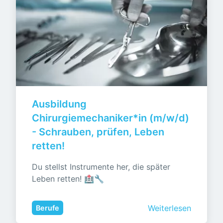
Ausbildung 
Chirurgiemechaniker*in (m/w/d) 
- Schrauben, prüfen, Leben 
retten!
Du stellst Instrumente her, die später 
Leben retten! 🏥🔧
Weiterlesen
Berufe