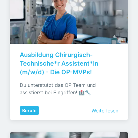
Ausbildung Chirurgisch-
Technische*r Assistent*in 
(m/w/d) - Die OP-MVPs!
Du unterstützt das OP Team und 
assistierst bei Eingriffen! 🏥🔧
Weiterlesen
Berufe