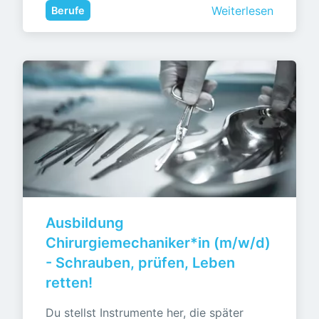
Weiterlesen
Berufe
Ausbildung 
Chirurgiemechaniker*in (m/w/d) 
- Schrauben, prüfen, Leben 
retten!
Du stellst Instrumente her, die später 